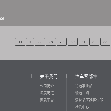
-06
<<
<
77
78
79
80
81
82
83
关于我们
汽车零部件
公司简介
铸造事业部
发展历程
锻造车间
资质荣誉
涡轮增压器事业部
检测中心